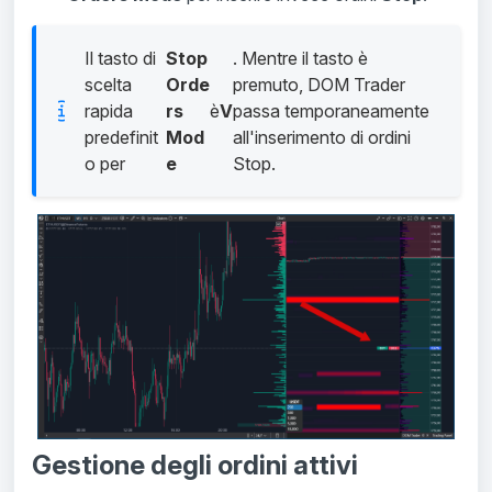
Il tasto di
Stop
. Mentre il tasto è
scelta
Orde
premuto, DOM Trader
rapida
rs
è
V
passa temporaneamente
predefinit
Mod
all'inserimento di ordini
o per
e
Stop.
Gestione degli ordini attivi