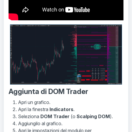
Aggiunta di DOM Trader
Apri un grafico.
Apri la finestra
Indicators
.
Seleziona
DOM Trader
(o
Scalping DOM
).
Aggiungilo al grafico.
Apri le impostazioni del modulo per