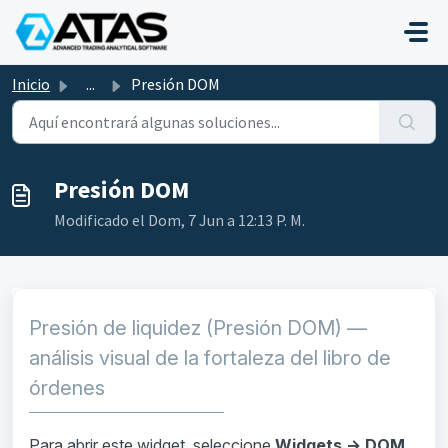
Saltar al contenido principal
Inicio
...
Presión DOM
Presión DOM
Modificado el Dom, 7 Jun a 12:13 P. M.
Presión de liquidez (Presión DOM) —
análisis visual de la fortaleza del libro de
órdenes
Para abrir este widget, seleccione
Widgets → DOM