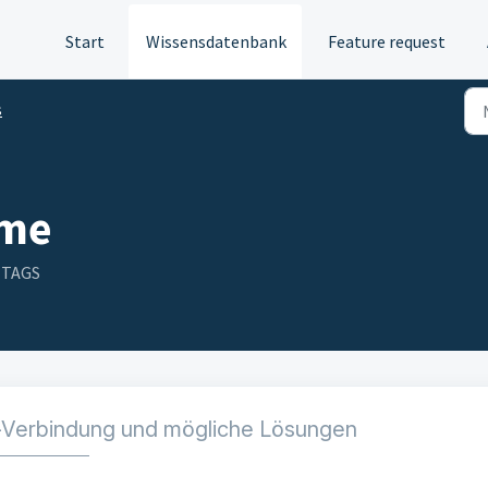
Start
Wissensdatenbank
Feature request
s
eme
TTAGS
c-Verbindung und mögliche Lösungen