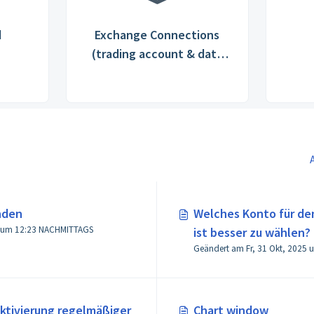
d
Exchange Connections
(trading account & data
feed)
nden
Welches Konto für de
n um 12:23 NACHMITTAGS
ist besser zu wählen?
ktivierung regelmäßiger
Chart window