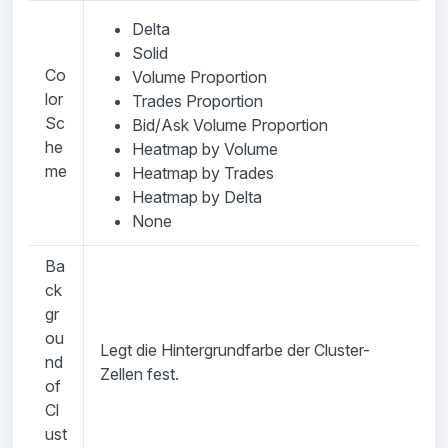
Delta
Solid
Co
Volume Proportion
lor
Trades Proportion
Sc
Bid/Ask Volume Proportion
he
Heatmap by Volume
me
Heatmap by Trades
Heatmap by Delta
None
Ba
ck
gr
ou
Legt die Hintergrundfarbe der Cluster-
nd
Zellen fest.
of
Cl
ust