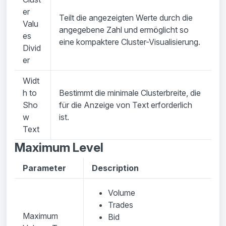
er
Teilt die angezeigten Werte durch die
Valu
angegebene Zahl und ermöglicht so
es
eine kompaktere Cluster-Visualisierung.
Divid
er
Widt
h to
Bestimmt die minimale Clusterbreite, die
Sho
für die Anzeige von Text erforderlich
w
ist.
Text
Maximum Level
Parameter
Description
Volume
Trades
Maximum
Bid