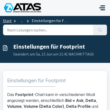
Zum hauptsächlichen Inhalt gehen
Start
...
Einstellungen für Footprint
Einstellungen für Footprint
Geändert am Sa, 13 Jun um 11:41 NACHMITTAGS
Einstellungen für Footprint
Das
Footprint
-Chart kann in verschiedenen Modi
angezeigt werden, einschließlich
Bid × Ask
,
Delta
,
Volume
,
Volume (Delta Color)
,
Delta Profile
und