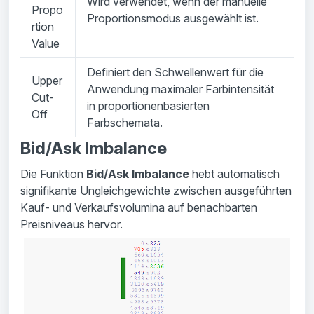
Wird verwendet, wenn der manuelle
Propo
Proportionsmodus ausgewählt ist.
rtion
Value
Definiert den Schwellenwert für die
Upper
Anwendung maximaler Farbintensität
Cut-
in proportionenbasierten
Off
Farbschemata.
Bid/Ask Imbalance
Die Funktion
Bid/Ask Imbalance
hebt automatisch
signifikante Ungleichgewichte zwischen ausgeführten
Kauf- und Verkaufsvolumina auf benachbarten
Preisniveaus hervor.