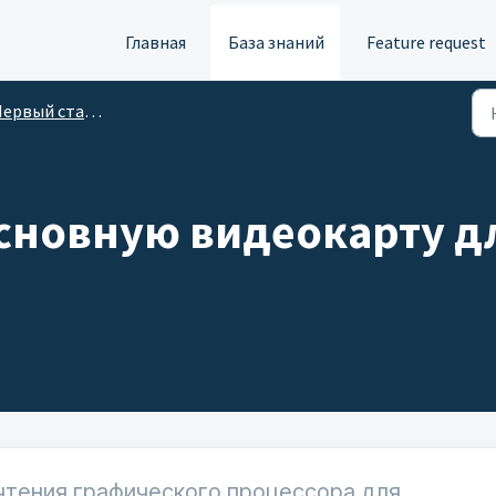
Главная
База знаний
Feature request
рвый старт и настройка ATAS
основную видеокарту 
чтения графического процессора для