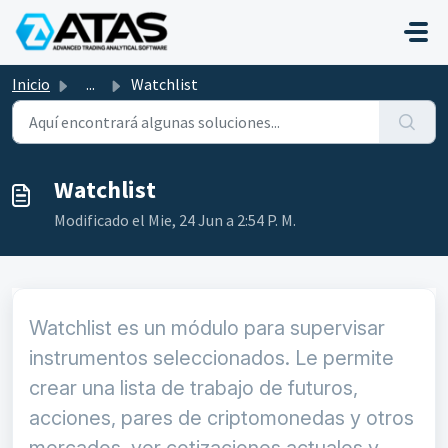
Saltar al contenido principal
Inicio
...
Watchlist
Watchlist
Modificado el Mie, 24 Jun a 2:54 P. M.
Watchlist es un módulo para supervisar
instrumentos seleccionados. Le permite
crear una lista de trabajo de futuros,
acciones, pares de criptomonedas y otros