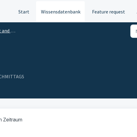
Start
Wissensdatenbank
Feature request
cal indicators
NACHMITTAGS
n Zeitraum