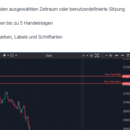
 den ausgewählten Zeitraum oder benutzerdefinierte Sitzung
en bis zu 5 Handelstagen
Farben, Labels und Schriftarten