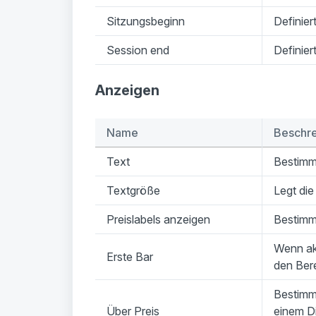
Sitzungsbeginn
Definie
Session end
Definie
Anzeigen
Name
Beschr
Text
Bestimmt
Textgröße
Legt die
Preislabels anzeigen
Bestimmt
Wenn akt
Erste Bar
den Bere
Bestimmt
Über Preis
einem Di