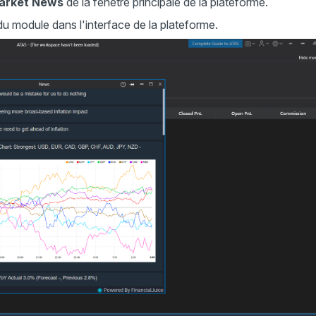
arket News
de la fenêtre principale de la plateforme.
 module dans l'interface de la plateforme.