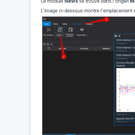
Le module
News
se trouve dans l'onglet
M
L'image ci-dessous montre l'emplacement du