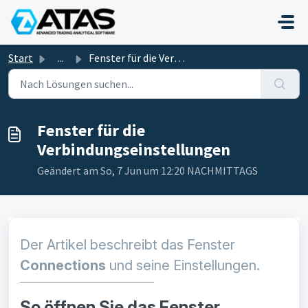
Zum hauptsächlichen Inhalt gehen
Start
...
Fenster für die Verbindungseinstellungen
Fenster für die
Verbindungseinstellungen
Geändert am So, 7 Jun um 12:20 NACHMITTAGS
Der Artikel beschreibt das Fenster
Connections
und seine Einstellungen.
So öffnen Sie das Fenster