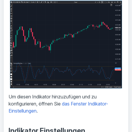
Um diesen Indikator hinzuzufügen und zu
konfigurieren, öffnen Sie
das Fenster Indikator-
Einstellungen
.
Indikator Einstellungen