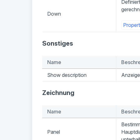
Definier
gerechn
Down
Propert
Sonstiges
Name
Beschr
Show description
Anzeige
Zeichnung
Name
Beschr
Bestimmt
Panel
Hauptdia
unterha