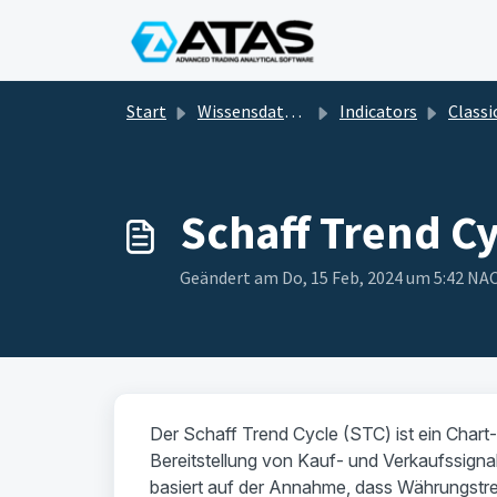
Zum hauptsächlichen Inhalt gehen
Start
Wissensdatenbank
Indicators
Classic and techni
Schaff Trend Cy
Geändert am Do, 15 Feb, 2024 um 5:42 
Der Schaff Trend Cycle (STC) ist ein Chart-I
Bereitstellung von Kauf- und Verkaufssignal
basiert auf der Annahme, dass Währungstr