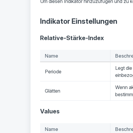
Um diesen Indikator hinzuzufügen und zu ko
Indikator Einstellungen
Relative-Stärke-Index
Name
Beschr
Legt die
Periode
einbezo
Wenn ak
Glätten
bestimm
Values
Name
Beschr