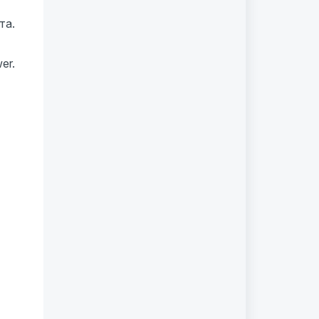
та.
er.