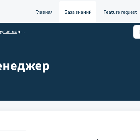
Главная
База знаний
Feature request
гие модули ATAS
енеджер