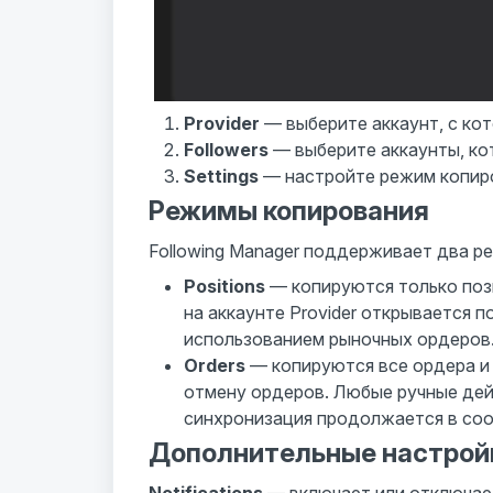
Provider
— выберите аккаунт, с кот
Followers
— выберите аккаунты, ко
Settings
— настройте режим копиро
Режимы копирования
Following Manager поддерживает два р
Positions
— копируются только поз
на аккаунте Provider открывается п
использованием рыночных ордеров
Orders
— копируются все ордера и 
отмену ордеров. Любые ручные дейс
синхронизация продолжается в соот
Дополнительные настрой
Notifications
— включает или отключае