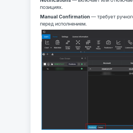
позициях.
Manual Confirmation
— требует ручног
перед исполнением.