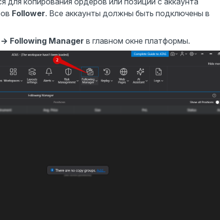
я для копирования ордеров или позиций с аккаунта
тов
Follower
. Все аккаунты должны быть подключены в
→ Following Manager
в главном окне платформы.