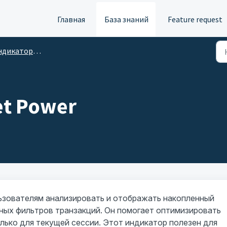
Главная
База знаний
Feature request
ры потока ордеров и объемного анализа
et Power
ьзователям анализировать и отображать накопленный
ных фильтров транзакций. Он помогает оптимизировать
лько для текущей сессии. Этот индикатор полезен для