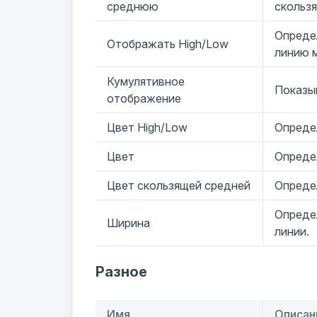
среднюю
скольз
Опреде
Отображать High/Low
линию 
Кумулятивное
Показы
отображение
Цвет High/Low
Опреде
Цвет
Опреде
Цвет скользящей средней
Опреде
Опреде
Ширина
линии.
Разное
Имя
Описан