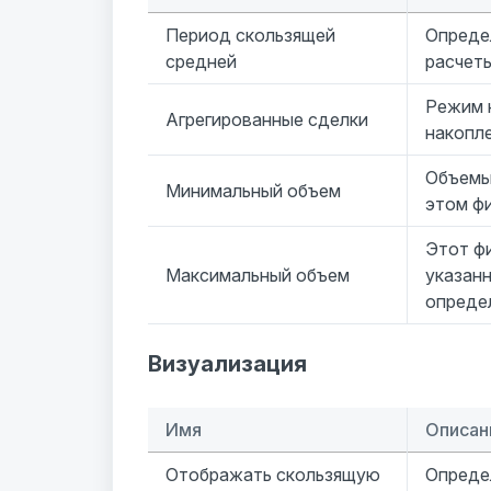
Период скользящей
Опреде
средней
расчеты
Режим 
Агрегированные сделки
накопле
Объемы,
Минимальный объем
этом фи
Этот ф
Максимальный объем
указанн
опреде
Визуализация
Имя
Описан
Отображать скользящую
Опреде