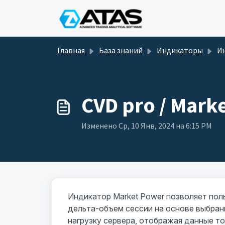
Переход к главному содержимому
Главная
База знаний
Индикаторы
Индикато
CVD pro / Mark
Изменено Ср, 10 Янв, 2024 на 6:15 PM
Индикатор Market Power позволяет пол
дельта-объем сессии на основе выбран
нагрузку сервера, отображая данные то