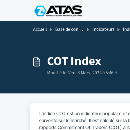
Passer au contenu principal
Accueil
Base de connaissances
Indicateurs
Indicateurs
COT Index
Modifié le Ven, 8 Mars, 2024 à 5:46 H
L'indice COT est un indicateur populaire et e
survente sur le marché. Il est calculé sur l
rapports Commitment Of Traders (COT) à l'ai