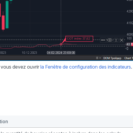
r, vous devez ouvrir
la Fenêtre de configuration des indicateurs
.
tion