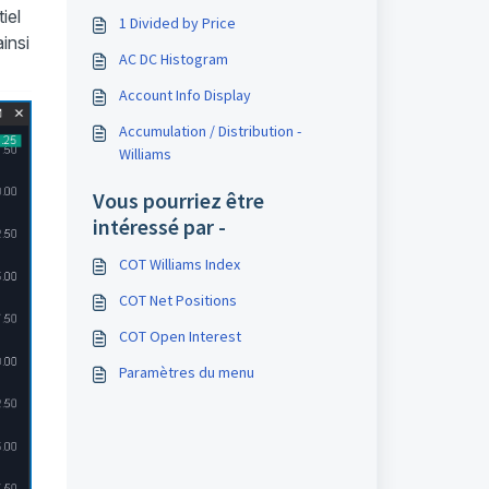
iel
1 Divided by Price
insi
AC DC Histogram
Account Info Display
Accumulation / Distribution -
Williams
Vous pourriez être
intéressé par -
COT Williams Index
COT Net Positions
COT Open Interest
Paramètres du menu