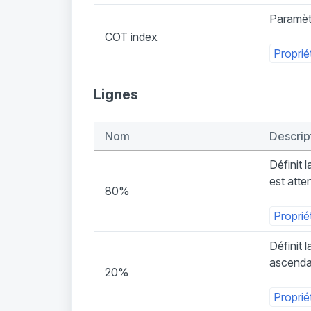
Paramètr
COT index
Proprié
Lignes
Nom
Descrip
Définit 
est atte
80%
Proprié
Définit 
ascendan
20%
Proprié