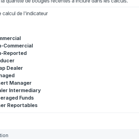
 la quantité de bougies récentes à inclure dans les calculs.
calcul de l'indicateur
mmercial
n-Commercial
n-Reported
oducer
p Dealer
naged
ert Manager
ler Intermediary
eraged Funds
er Reportables
tion