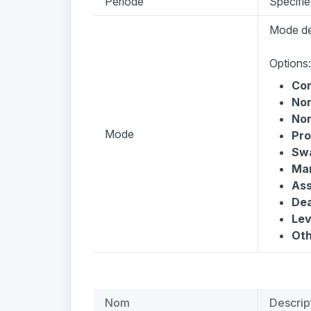
Période
Spécifie
Mode de 
Options:
Co
No
No
Mode
Pr
Swa
Ma
Ass
Dea
Lev
Oth
Nom
Descrip