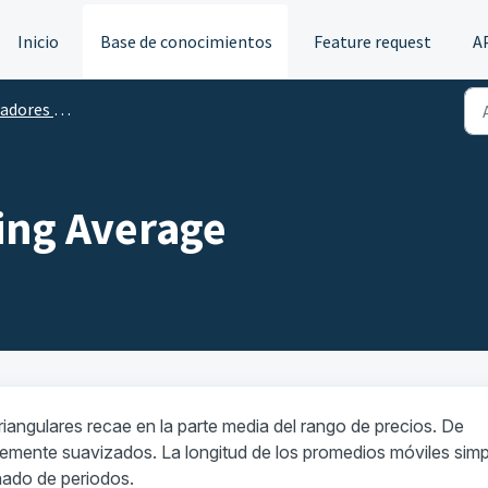
Inicio
Base de conocimientos
Feature request
A
clásicos y técnicos
ing Average
riangulares recae en la parte media del rango de precios. De
emente suavizados. La longitud de los promedios móviles simp
nado de periodos.