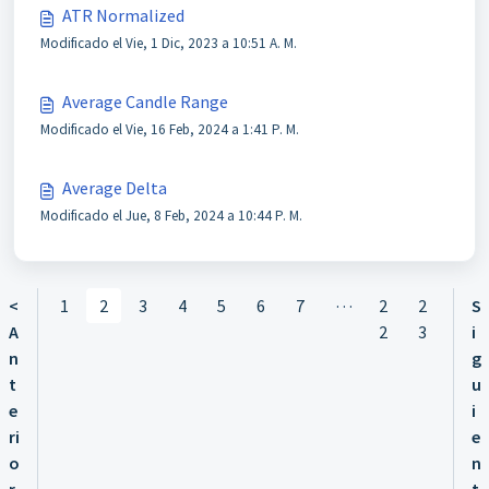
ATR Normalized
Modificado el Vie, 1 Dic, 2023 a 10:51 A. M.
Average Candle Range
Modificado el Vie, 16 Feb, 2024 a 1:41 P. M.
Average Delta
Modificado el Jue, 8 Feb, 2024 a 10:44 P. M.
…
<
1
2
3
4
5
6
7
2
2
S
A
2
3
i
n
g
t
u
e
i
ri
e
o
n